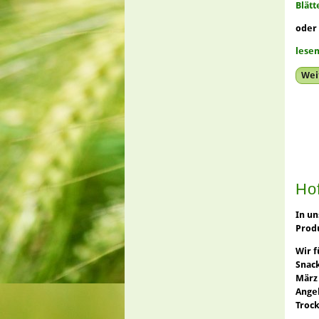
Blätt
oder
lesen
Weit
Hof
In u
Prod
Wir 
Snac
März 
Angeb
Trock