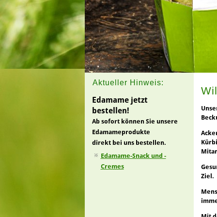
Aktueller Hinweis:
Wi
Edamame jetzt
Unser
bestellen!
Beck
Ab sofort können Sie unsere
Edamameprodukte
Acke
Kürb
direkt bei uns bestellen.
Mitar
Edamame-Snack und -
Cremes
Gesun
Ziel.
Mensc
immer
Mit 