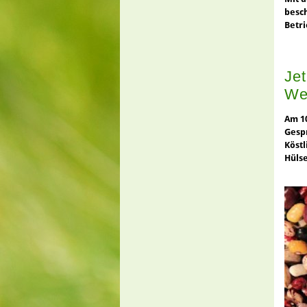
besch
Betri
Je
We
Am 10
Gespr
Köstl
Hüls