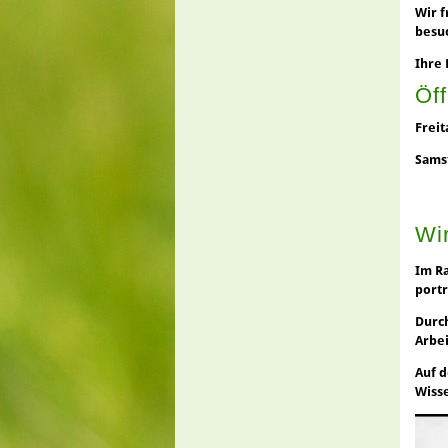
Wir f
besu
Ihre 
Öf
Freit
Sams
Wir
Im Ra
portr
Durch
Arbe
Auf d
Wisse