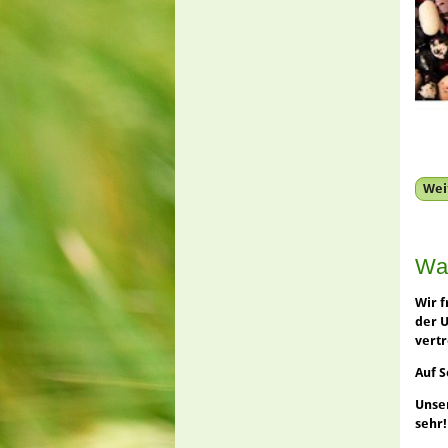
Weit
Wa
Wir f
der U
vertr
Auf S
Unse
sehr!