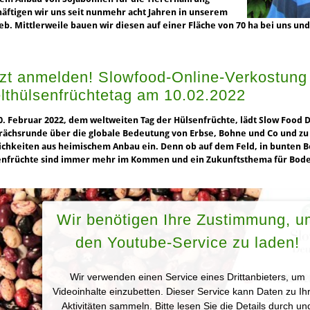
äftigen wir uns seit nunmehr acht Jahren in unserem
eb. Mittlerweile bauen wir diesen auf einer Fläche von 70 ha bei uns un
tzt anmelden! Slowfood-Online-Verkostun
lthülsenfrüchtetag am 10.02.2022
. Februar 2022, dem weltweiten Tag der Hülsenfrüchte, lädt Slow Food D
ächsrunde über die globale Bedeutung von Erbse, Bohne und Co und zu
ichkeiten aus heimischem Anbau ein. Denn ob auf dem Feld, in bunten 
enfrüchte sind immer mehr im Kommen und ein Zukunftsthema für Bod
Wir benötigen Ihre Zustimmung, u
den Youtube-Service zu laden!
Wir verwenden einen Service eines Drittanbieters, um
Videoinhalte einzubetten. Dieser Service kann Daten zu Ih
Aktivitäten sammeln. Bitte lesen Sie die Details durch un